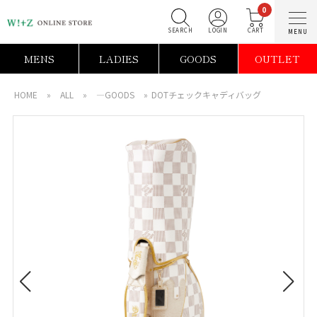
0
SEARCH
LOGIN
C
MENS
LADIES
GOODS
OUTLET
HOME
»
ALL
»
―GOODS
»
DOTチェックキャディバッグ