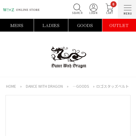
0
SEARCH
LOGIN
C
MENS
LADIES
GOODS
OUTLET
HOME
»
DANCE WITH DRAGON
»
―GOODS
»
ロゴスタッズベルト