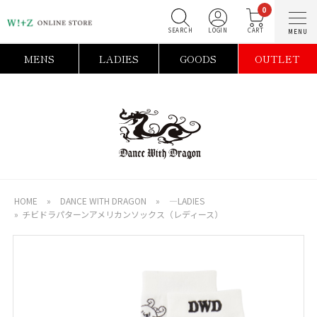
0
SEARCH
LOGIN
C
MENS
LADIES
GOODS
OUTLET
HOME
»
DANCE WITH DRAGON
»
―LADIES
»
チビドラパターンアメリカンソックス（レディース）