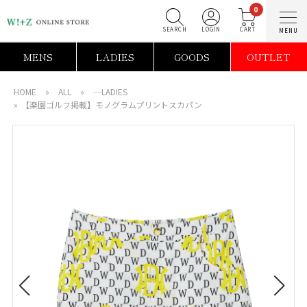
0
SEARCH
LOGIN
C
MENS
LADIES
GOODS
OUTLET
HOME
»
ALL
»
―LADIES
»
【楽園ゴルフ掲載】モノグラムプリントスカパン