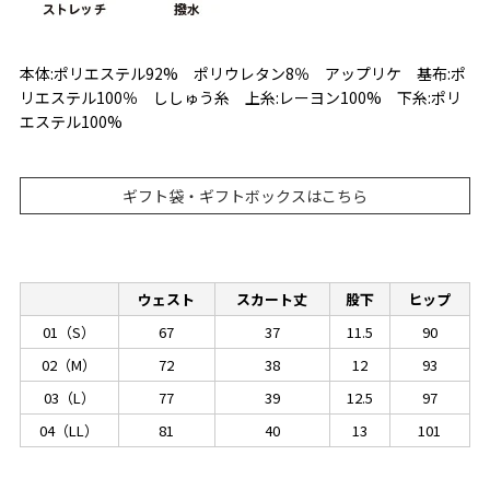
本体:ポリエステル92% ポリウレタン8％ アップリケ 基布:ポ
リエステル100％ ししゅう糸 上糸:レーヨン100% 下糸:ポリ
エステル100%
ギフト袋・ギフトボックスはこちら
ウェスト
スカート丈
股下
ヒップ
01（S）
67
37
11.5
90
02（M）
72
38
12
93
03（L）
77
39
12.5
97
04（LL）
81
40
13
101