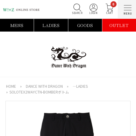
0
SEARCH
LOGIN
C
MENS
LADIES
GOODS
OUTLET
HOME
»
DANCE WITH DRAGON
»
―LADIES
»
SOLOTEX2WAYCTN-BOMBERボトム