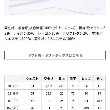
表生地 前身頃:複合繊維100%(ポリエステル) 後身頃:アクリル5
3% ナイロン35% レーヨン10% ポリウレタン2% 中綿:ポ
リエステル100% 裏生地:ポリエステル100%
ギフト袋・ギフトボックスはこちら
ウェスト
ワタリ
股上
股下
ヒップ
裾巾
01（S）
64
27.2
24.5
75
86
16
02（M）
68
28.5
25
75
90
17
03（L）
72
30
25
75
94
18.5
04（XL）
76
31
25
75
100
19