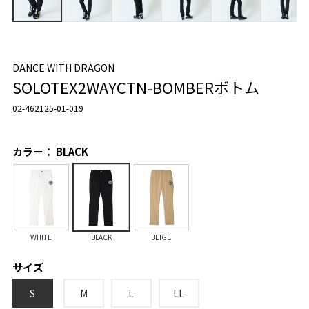
DANCE WITH DRAGON
SOLOTEX2WAYCTN-BOMBERボトム
02-462125-01-019
カラー： BLACK
WHITE
BLACK
BEIGE
サイズ
S
M
L
LL