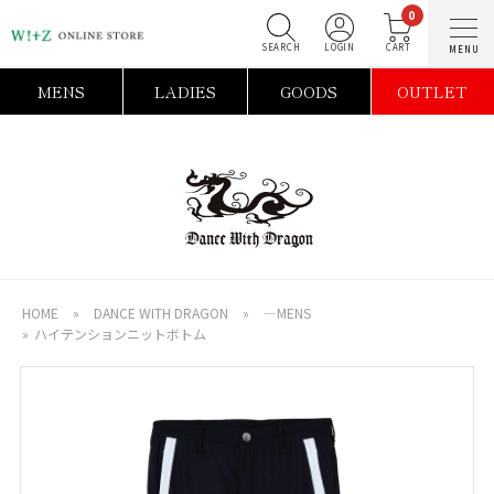
0
SEARCH
LOGIN
C
MENS
LADIES
GOODS
OUTLET
HOME
»
DANCE WITH DRAGON
»
―MENS
»
ハイテンションニットボトム