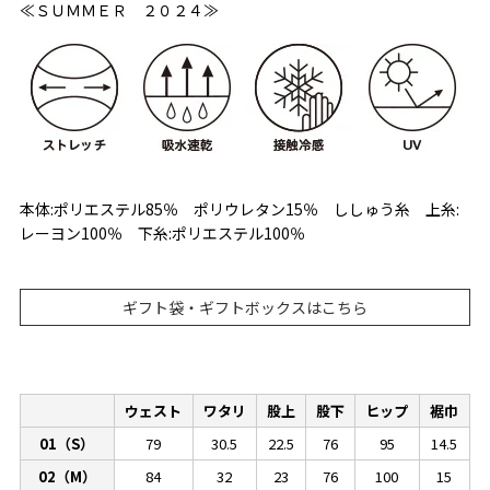
≪ＳＵＭＭＥＲ ２０２４≫
本体:ポリエステル85％ ポリウレタン15％ ししゅう糸 上糸:
レーヨン100％ 下糸:ポリエステル100％
ギフト袋・ギフトボックスはこちら
ウェスト
ワタリ
股上
股下
ヒップ
裾巾
01（S）
79
30.5
22.5
76
95
14.5
02（M）
84
32
23
76
100
15