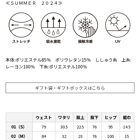
≪ＳＵＭＭＥＲ ２０２４≫
本体:ポリエステル85％ ポリウレタン15％ ししゅう糸 上糸:
レーヨン100％ 下糸:ポリエステル100％
ギフト袋・ギフトボックスはこちら
ウェスト
ワタリ
股上
股下
ヒップ
裾巾
01（S）
79
30.5
22.5
76
95
14.5
02（M）
84
32
23
76
100
15