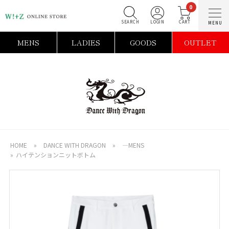
0
SEARCH
LOGIN
C
MENS
LADIES
GOODS
OUTLET
HOME
»
DANCE WITH DRAGON
»
―MENS
»
ハイテンションニットボトム