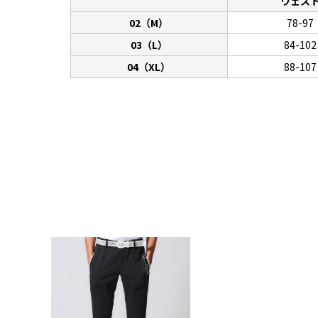
ウェス
02（M）
78-97
03（L）
84-102
04（XL）
88-107