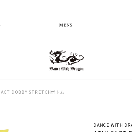
S
MENS
EACT DOBBY STRETCHボトム
DANCE WITH D