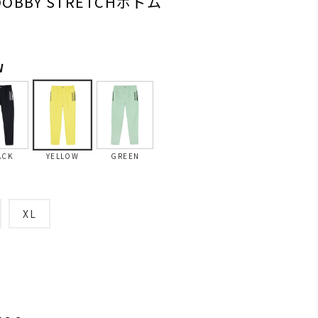
DOBBY STRETCHボトム
W
ACK
YELLOW
GREEN
XL