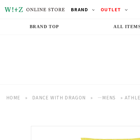
BRAND
OUTLET
BRAND TOP
ALL ITEM
HOME
»
DANCE WITH DRAGON
»
―MENS
»
ATHL