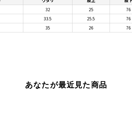
ト
ワタリ
股上
股
32
25
76
33.5
25.5
76
35
26
76
あなたが最近見た商品