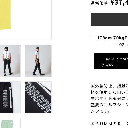
¥37,
通常価格:
173cm 70kg
02
Find out mor
y type
紫外線防止、接触
材を使用したロン
左ポケット部分に
盛夏のゴルフシー
ンツです。
≪ＳＵＭＭＥＲ 