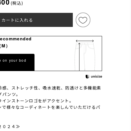
400
(税込)
カートに入れる
Recommended
（M）
e on your bod
冷感、ストレッチ性、吸水速乾、防透けと多機能素
グパンツ。
ラインストーンロゴをがアクセント。
ンで様々なコーディネートを楽しんでいただけるパ
２０２４≫