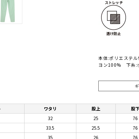
本体:ポリエステル
ヨン100% 下糸:
ト
ワタリ
股上
股
32
25
76
33.5
25.5
76
35
26
76