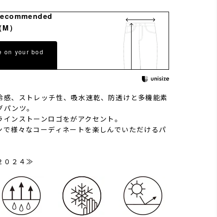
Recommended
（M）
e on your bod
冷感、ストレッチ性、吸水速乾、防透けと多機能素
グパンツ。
ラインストーンロゴをがアクセント。
ンで様々なコーディネートを楽しんでいただけるパ
２０２４≫