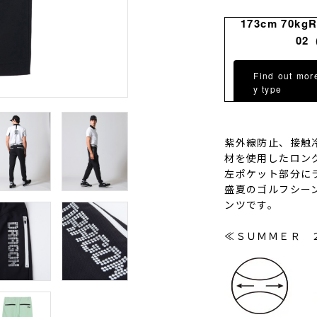
173cm 70kg
02
Find out mor
y type
紫外線防止、接触
材を使用したロン
左ポケット部分に
盛夏のゴルフシー
ンツです。
≪ＳＵＭＭＥＲ 