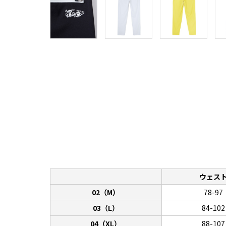
ウェス
02（M）
78-97
03（L）
84-102
04（XL）
88-107