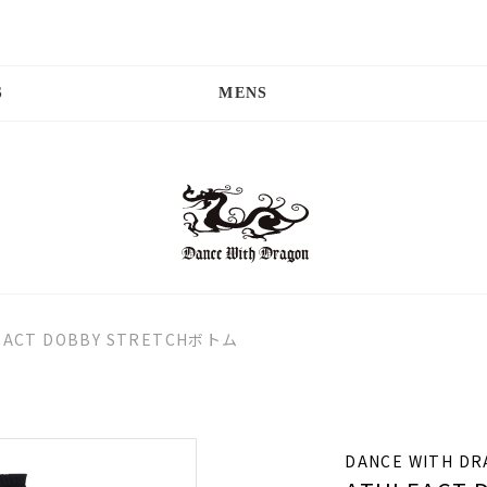
S
MENS
EACT DOBBY STRETCHボトム
DANCE WITH D