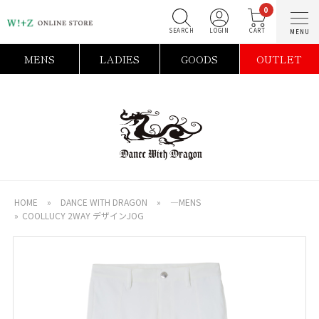
0
SEARCH
LOGIN
C
MENS
LADIES
GOODS
OUTLET
HOME
»
DANCE WITH DRAGON
»
―MENS
»
COOLLUCY 2WAY デザインJOG