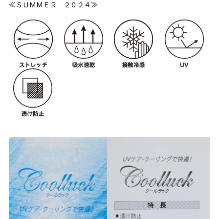
≪ＳＵＭＭＥＲ ２０２４≫