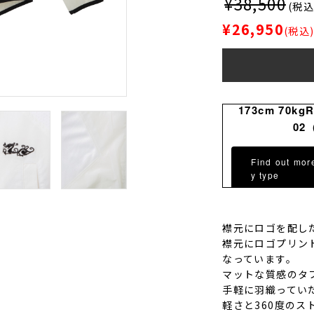
¥38,500
(税込
¥26,950
(税込
173cm 70kg
02
Find out mor
y type
襟元にロゴを配し
襟元にロゴプリン
なっています。
マットな質感のタ
手軽に羽織ってい
軽さと360度の