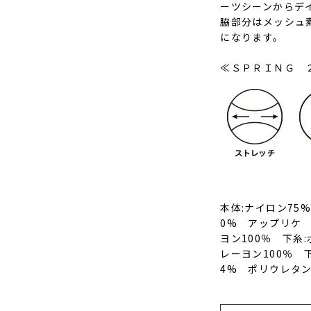
ーツシーンからデ
脇部分はメッシュ
になります。
≪ＳＰＲＩＮＧ 
本体:ナイロン75
0% アップリケ 
ヨン100％ 下糸
レーヨン100％ 
4% ポリウレタン