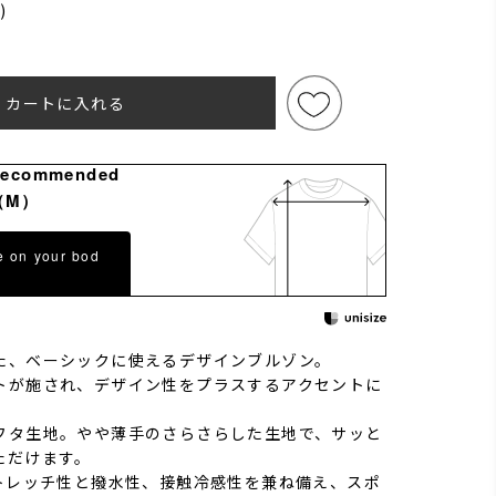
)
)
カートに入れる
Recommended
（M）
e on your bod
た、ベーシックに使えるデザインブルゾン。
トが施され、デザイン性をプラスするアクセントに
フタ生地。やや薄手のさらさらした生地で、サッと
ただけます。
ストレッチ性と撥水性、接触冷感性を兼ね備え、スポ