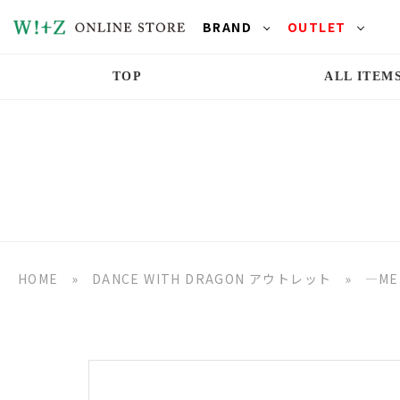
BRAND
OUTLET
TOP
ALL ITEM
HOME
»
DANCE WITH DRAGON アウトレット
»
―ME