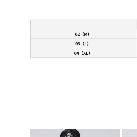
02（M）
03（L）
04（XL）