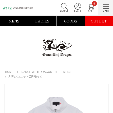
0
SEARCH
LOGIN
C
MENS
LADIES
GOODS
OUTLET
HOME
»
DANCE WITH DRAGON
»
―MENS
»
ナデシコニットZIPモック