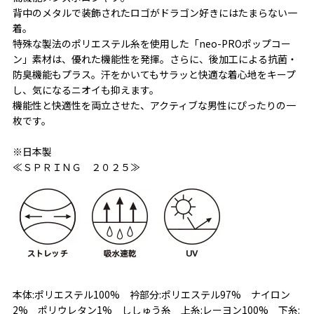
背中のメタルで装飾されたロゴがドラゴン好きにはたまらない一
着。
特殊な製法のポリエステル糸を使用した「neo-PROポップコー
ン」素材は、優れた機能性を発揮。さらに、後加工による抗菌・
防臭機能もプラス。汗をかいてもサラッと快適な着心地をキープ
し、気になるニオイも抑えます。
機能性と快適性を両立させた、アクティブな男性にぴったりの一
枚です。
※日本製
≪ＳＰＲＩＮＧ ２０２５≫
本体:ポリエステル100% 衿部分:ポリエステル97% ナイロン
2% ポリウレタン1% ししゅう糸 上糸:レーヨン100% 下糸: