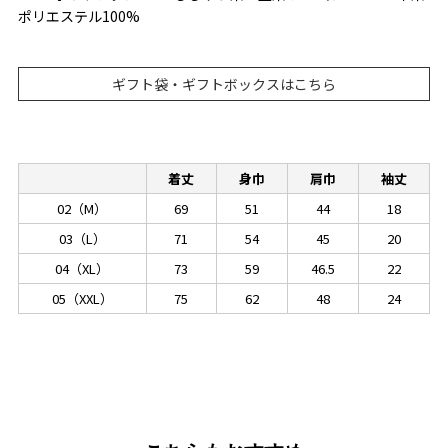
ポリエステル100%
ギフト袋・ギフトボックスはこちら
着丈
身巾
肩巾
袖丈
02（M）
69
51
44
18
03（L）
71
54
45
20
04（XL）
73
59
46.5
22
05（XXL）
75
62
48
24