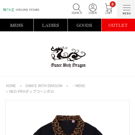
0
SEARCH
LOGIN
C
MENS
LADIES
GOODS
OUTLET
HOME
»
DANCE WITH DRAGON
»
―MENS
»
NEO-PROポップコーンポロ