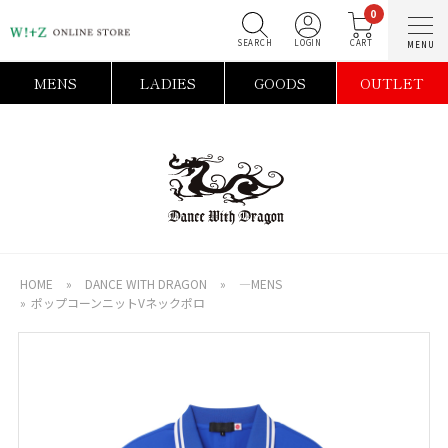
0
SEARCH
LOGIN
C
MENS
LADIES
GOODS
OUTLET
HOME
»
DANCE WITH DRAGON
»
―MENS
»
ポップコーンニットVネックポロ