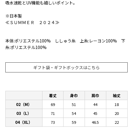
吸水速乾とUV機能も嬉しいポイント。
※日本製
≪ＳＵＭＭＥＲ ２０２４≫
本体:ポリエステル100% ししゅう糸 上糸:レーヨン100% 下
糸:ポリエステル100%
ギフト袋・ギフトボックスはこちら
着丈
身巾
肩巾
袖丈
02（M）
69
51
44
18
03（L）
71
54
45
20
04（XL）
73
59
46.5
22