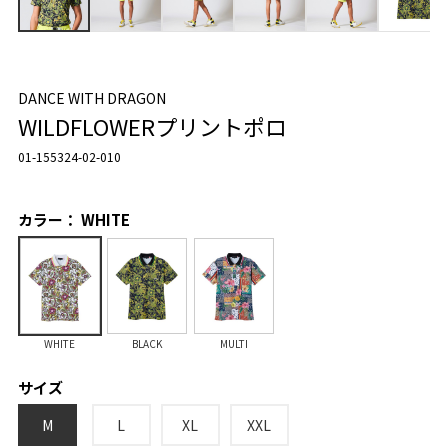
DANCE WITH DRAGON
WILDFLOWERプリントポロ
01-155324-02-010
カラー： WHITE
WHITE
BLACK
MULTI
サイズ
M
L
XL
XXL