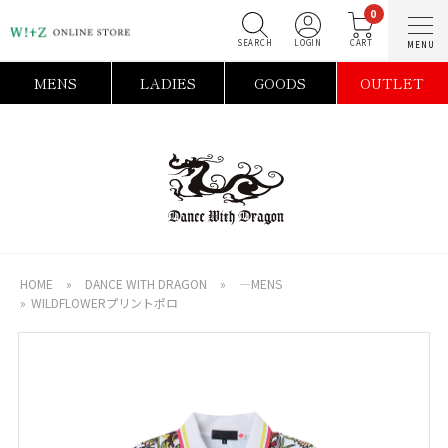
0
SEARCH
LOGIN
C
MENS
LADIES
GOODS
OUTLET
HOME
»
DANCE WITH DRAGON
»
―MENS
»
WILDFLOWERプリントポロ