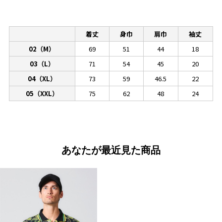
着丈
身巾
肩巾
袖丈
02（M）
69
51
44
18
03（L）
71
54
45
20
04（XL）
73
59
46.5
22
05（XXL）
75
62
48
24
あなたが最近見た商品