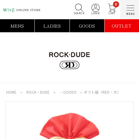
0
SEARCH
LOGIN
C
MENS
LADIES
GOODS
OUTLET
HOME
»
ROCK・DUDE
»
―GOODS
»
ギフト袋（RED・大）