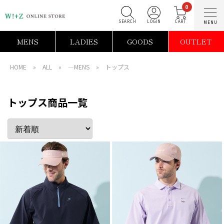
0
SEARCH
LOGIN
C
MENS
LADIES
GOODS
OUTLET
HOME
»
ALL
»
―MENS
»
トップス
トップス商品一覧