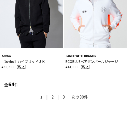
tovho
DANCE WITH DRAGON
【tovho】ハイブリッドＪＫ
ECOBLUEベアダンボールジャージ
¥50,600（税込）
¥41,800（税込）
64
全
件
1
|
2
|
3
次の30件