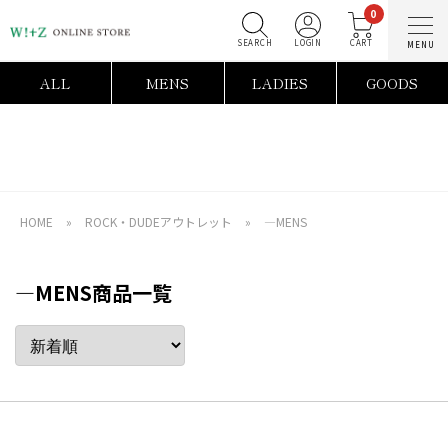
0
SEARCH
LOGIN
C
ALL
MENS
LADIES
GOODS
HOME
»
ROCK・DUDEアウトレット
»
―MENS
―MENS商品一覧