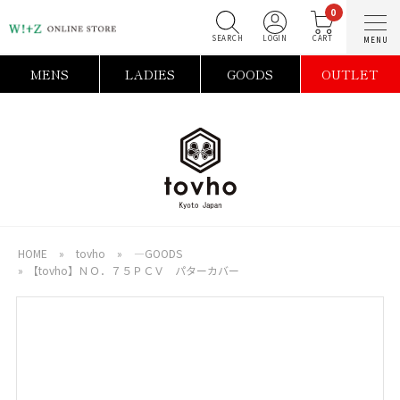
0
SEARCH
LOGIN
C
MENS
LADIES
GOODS
OUTLET
HOME
»
tovho
»
―GOODS
»
【tovho】ＮＯ．７５ＰＣＶ パターカバー