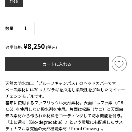
free
数量
¥8,250
通常価格:
(税込)
カートに入れる
天然の防水加工「プルーフキャンパス」のヘッドカバーです。
ベース素材には20ｓカツラギを採用し柔軟性を加味したマイナー
チェンジモデルです。
基布に使用するファブリックは天然素材。表面にはフッ素（Ｃ8.
Ｃ6）を使用しない撥水剤を使用。片面は松脂（ヤニ）と天然由
来の素材から作られた材料をコーティングして防水機能を付与。
『土に還る（Bio-degradable）』という環境にも配慮したサス
ティナブルな究極の天然機能素材「Proof Canvas」。