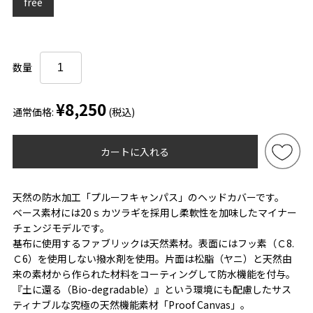
free
数量
¥8,250
通常価格:
(税込)
カートに入れる
天然の防水加工「プルーフキャンパス」のヘッドカバーです。
ベース素材には20ｓカツラギを採用し柔軟性を加味したマイナー
チェンジモデルです。
基布に使用するファブリックは天然素材。表面にはフッ素（Ｃ8.
Ｃ6）を使用しない撥水剤を使用。片面は松脂（ヤニ）と天然由
来の素材から作られた材料をコーティングして防水機能を付与。
『土に還る（Bio-degradable）』という環境にも配慮したサス
ティナブルな究極の天然機能素材「Proof Canvas」。