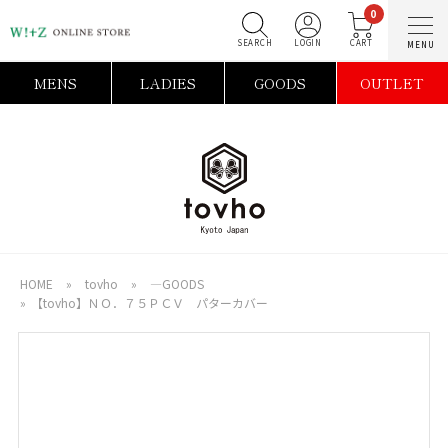
0
SEARCH
LOGIN
C
MENS
LADIES
GOODS
OUTLET
HOME
»
tovho
»
―GOODS
»
【tovho】ＮＯ．７５ＰＣＶ パターカバー