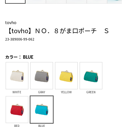
tovho
【tovho】ＮＯ．８がま口ポーチ Ｓ
23-389006-99-062
カラー： BLUE
WHITE
GRAY
YELLOW
GREEN
RED
BLUE