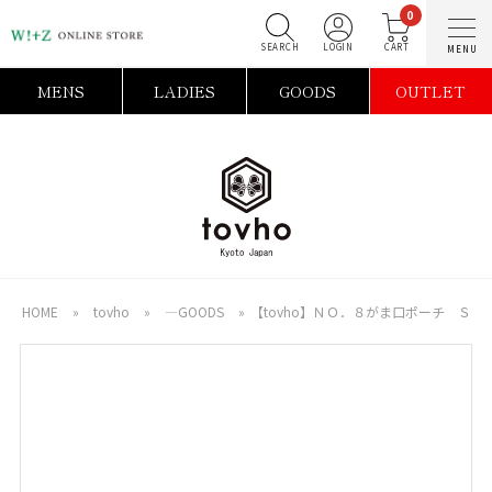
0
SEARCH
LOGIN
C
MENS
LADIES
GOODS
OUTLET
HOME
»
tovho
»
―GOODS
»
【tovho】ＮＯ．８がま口ポーチ Ｓ