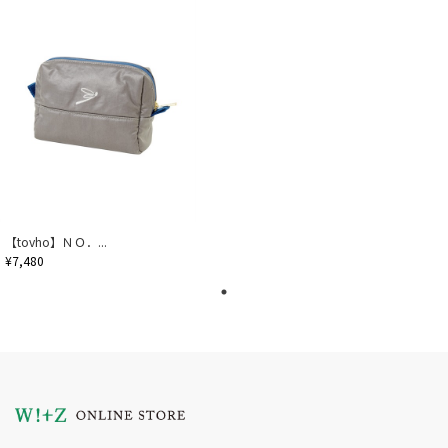
【tovho】ＮＯ．...
¥7,480