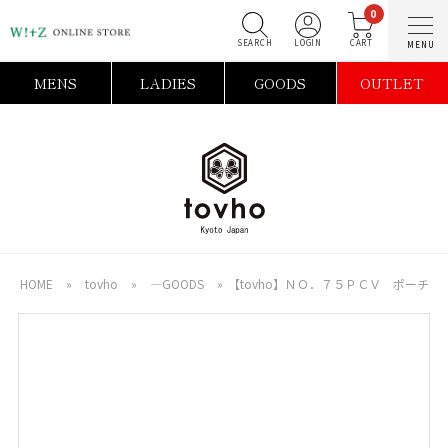
0
SEARCH
LOGIN
C
MENS
LADIES
GOODS
OUTLET
HOME
»
tovho
»
―GOODS
»
【tovho】ＮＯ．７５ＰＣＶ ポーチ