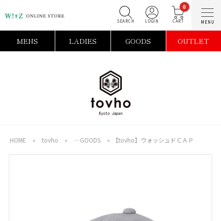
0
SEARCH
LOGIN
C
MENS
LADIES
GOODS
OUTLET
HOME
»
tovho
»
―GOODS
»
【tovho】ウォッシュドＣＡＰ