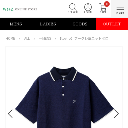
0
SEARCH
LOGIN
C
MENS
LADIES
GOODS
OUTLET
HOME
»
ALL
»
―MENS
»
【tovho】ブークレ風ニットポロ