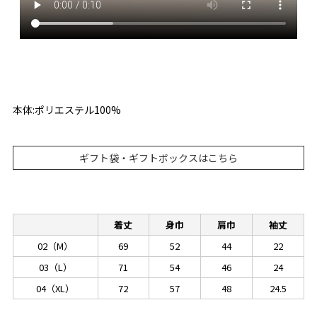
本体:ポリエステル100%
ギフト袋・ギフトボックスはこちら
着丈
身巾
肩巾
袖丈
02（M）
69
52
44
22
03（L）
71
54
46
24
04（XL）
72
57
48
24.5