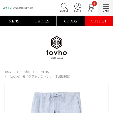
0
SEARCH
LOGIN
C
MENS
LADIES
GOODS
OUTLET
HOME
»
tovho
»
―MENS
»
【tovho】モノグラムＪＱパンツ【EVEN掲載】