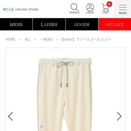
0
SEARCH
LOGIN
C
MENS
LADIES
GOODS
OUTLET
HOME
»
ALL
»
―MENS
»
【tovho】フリースコールパンツ