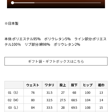
※日本製
本体:ポリエステル95% ボリウレタン5% ライン部分:ポリエス
テル100％ リブ部分:綿98% ポリウレタン2%
ギフト袋・ギフトボックスはこちら
ウェスト
ワタリ
股上
股下
ヒップ
裾巾
01（S）
76
31.5
27
68
100
13
02（M）
80
32.5
27.5
68.5
104
14
03（L）
84
33.5
28
69.5
108
15