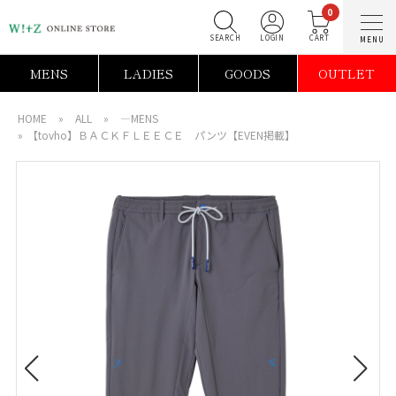
0
SEARCH
LOGIN
C
MENS
LADIES
GOODS
OUTLET
HOME
»
ALL
»
―MENS
»
【tovho】ＢＡＣＫＦＬＥＥＣＥ パンツ【EVEN掲載】