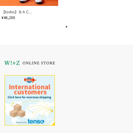
【tovho】ＢＡＣ...
¥46,200