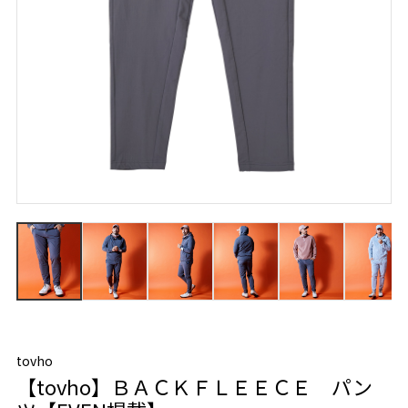
tovho
【tovho】ＢＡＣＫＦＬＥＥＣＥ パン