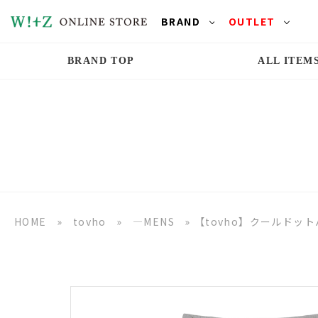
BRAND
OUTLET
BRAND TOP
ALL ITEM
HOME
»
tovho
»
―MENS
»
【tovho】クールドッ