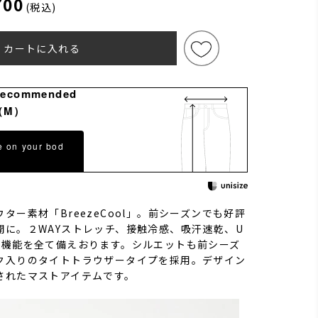
700
(税込)
カートに入れる
Recommended
（M）
e on your bod
ター素材「BreezeCool」。前シーズンでも好評
開に。２WAYストレッチ、接触冷感、吸汗速乾、U
番機能を全て備えおります。シルエットも前シーズ
ク入りのタイトトラウザータイプを採用。デザイン
されたマストアイテムです。