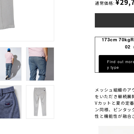
¥29,
通常価格:
173cm 70kg
02
Find out mor
y type
メッシュ組織のアウ
をいただき継続展
Vカットと夏の定
ン同様、ピンタッ
性と機能性が融合