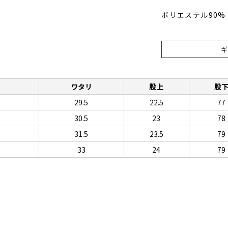
ポリエステル90%
ト
ワタリ
股上
股
29.5
22.5
77
30.5
23
78
31.5
23.5
79
33
24
79