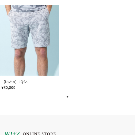
【tovho】JQシ...
¥30,800