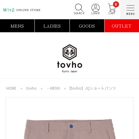
0
SEARCH
LOGIN
C
MENS
LADIES
GOODS
OUTLET
HOME
»
tovho
»
―MENS
»
【tovho】JQショートパンツ