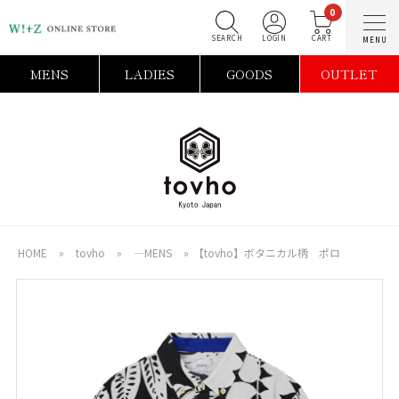
0
SEARCH
LOGIN
C
MENS
LADIES
GOODS
OUTLET
HOME
»
tovho
»
―MENS
»
【tovho】ボタニカル柄 ポロ