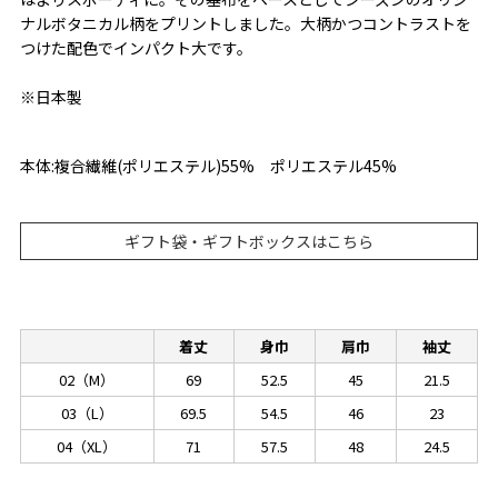
ナルボタニカル柄をプリントしました。大柄かつコントラストを
つけた配色でインパクト大です。
※日本製
本体:複合繊維(ポリエステル)55% ポリエステル45%
ギフト袋・ギフトボックスはこちら
着丈
身巾
肩巾
袖丈
02（M）
69
52.5
45
21.5
03（L）
69.5
54.5
46
23
04（XL）
71
57.5
48
24.5