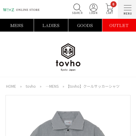
0
SEARCH
LOGIN
C
MENS
LADIES
GOODS
OUTLET
HOME
»
tovho
»
―MENS
»
【tovho】クールサッカーシャツ