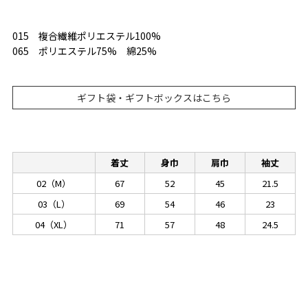
015 複合繊維ポリエステル100%
065 ポリエステル75% 綿25%
ギフト袋・ギフトボックスはこちら
着丈
身巾
肩巾
袖丈
02（M）
67
52
45
21.5
03（L）
69
54
46
23
04（XL）
71
57
48
24.5