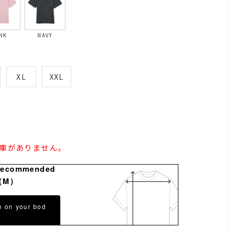
NK
NAVY
XL
XXL
在庫がありません。
Recommended
（M）
e on your bod