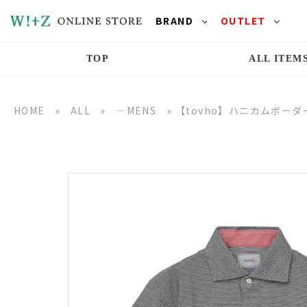
BRAND
OUTLET
TOP
ALL ITEM
HOME
»
ALL
»
―MENS
»
【tovho】ハニカムボー