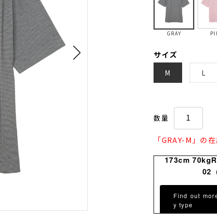
GRAY
PI
サイズ
M
L
数量
「GRAY-M」の
173cm 70kg
02
Find out mor
y type