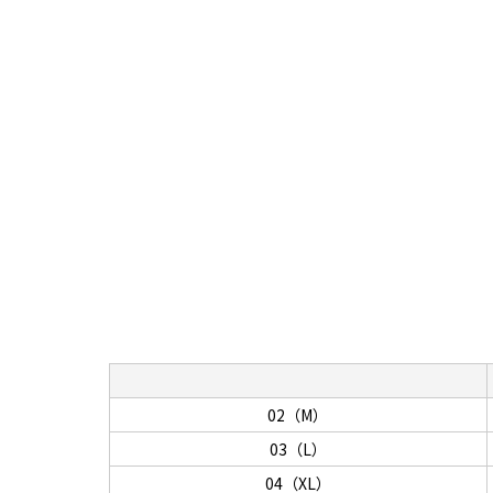
02（M）
03（L）
04（XL）