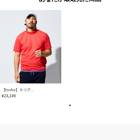
【tovho】カリグ...
¥23,100