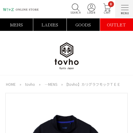
0
SEARCH
LOGIN
C
MENS
LADIES
GOODS
OUTLET
HOME
»
tovho
»
―MENS
»
【tovho】カリグラフモックＴＥＥ