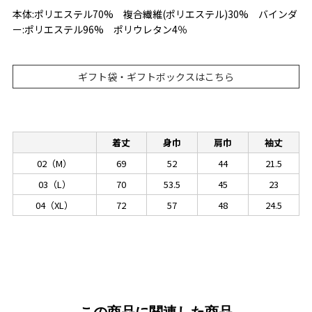
本体:ポリエステル70% 複合繊維(ポリエステル)30% バインダ
ー:ポリエステル96% ポリウレタン4％
ギフト袋・ギフトボックスはこちら
着丈
身巾
肩巾
袖丈
02（M）
69
52
44
21.5
03（L）
70
53.5
45
23
04（XL）
72
57
48
24.5
この商品に関連した商品