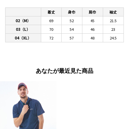
着丈
身巾
肩巾
袖丈
02（M）
69
52
45
21.5
03（L）
70
54
46
23
04（XL）
72
57
48
24.5
あなたが最近見た商品