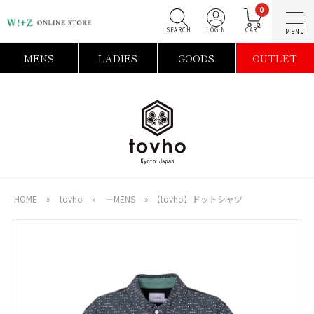
0
SEARCH
LOGIN
C
MENS
LADIES
GOODS
OUTLET
HOME
»
tovho
»
―MENS
»
【tovho】ドットシャツ