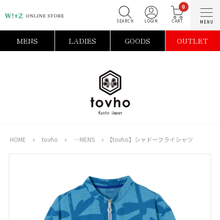
0
SEARCH
LOGIN
C
MENS
LADIES
GOODS
OUTLET
HOME
»
tovho
»
―MENS
»
【tovho】シャドーフライシャツ