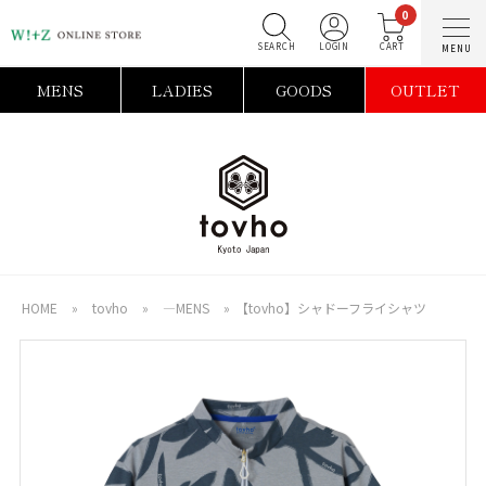
0
SEARCH
LOGIN
C
MENS
LADIES
GOODS
OUTLET
HOME
»
tovho
»
―MENS
»
【tovho】シャドーフライシャツ