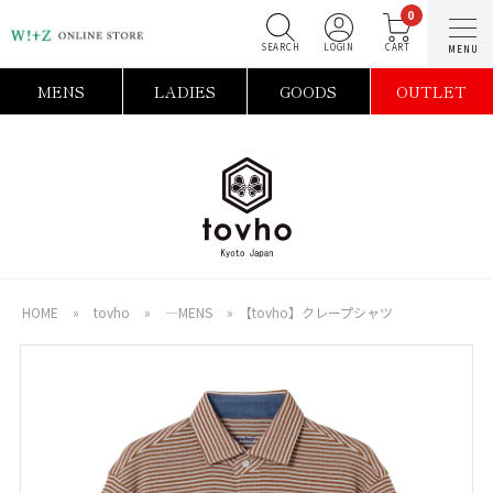
0
SEARCH
LOGIN
C
MENS
LADIES
GOODS
OUTLET
HOME
»
tovho
»
―MENS
»
【tovho】クレープシャツ