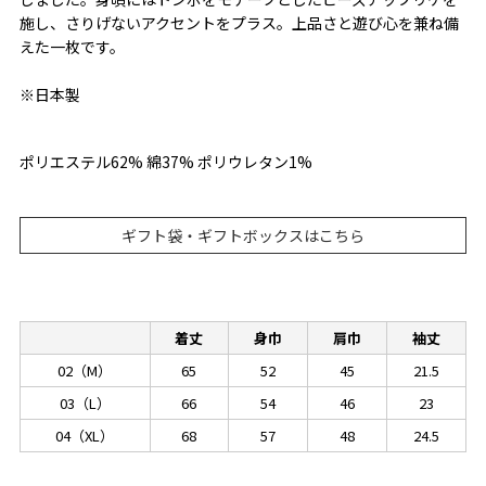
施し、さりげないアクセントをプラス。上品さと遊び心を兼ね備
えた一枚です。
※日本製
ポリエステル62% 綿37% ポリウレタン1%
ギフト袋・ギフトボックスはこちら
着丈
身巾
肩巾
袖丈
02（M）
65
52
45
21.5
03（L）
66
54
46
23
04（XL）
68
57
48
24.5