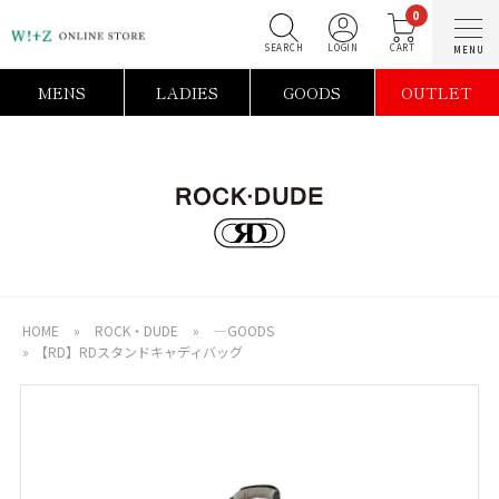
0
SEARCH
LOGIN
C
MENS
LADIES
GOODS
OUTLET
HOME
»
ROCK・DUDE
»
―GOODS
»
【RD】RDスタンドキャディバッグ