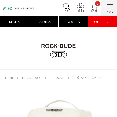
0
SEARCH
LOGIN
C
MENS
LADIES
GOODS
OUTLET
HOME
»
ROCK・DUDE
»
―GOODS
»
【RD】シューズバッグ