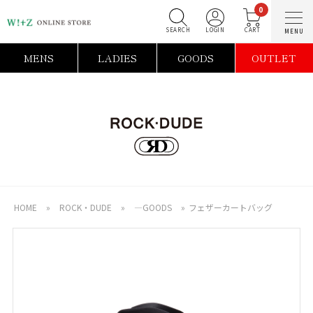
0
SEARCH
LOGIN
C
MENS
LADIES
GOODS
OUTLET
HOME
»
ROCK・DUDE
»
―GOODS
»
フェザーカートバッグ