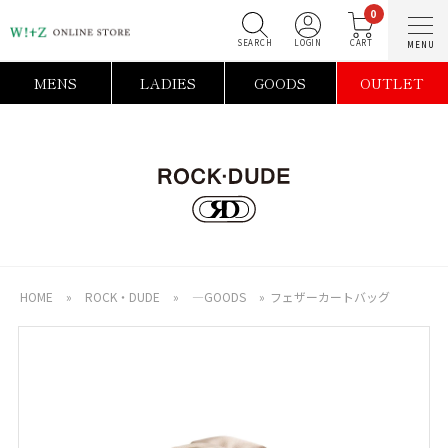
0
SEARCH
LOGIN
C
MENS
LADIES
GOODS
OUTLET
HOME
»
ROCK・DUDE
»
―GOODS
»
フェザーカートバッグ