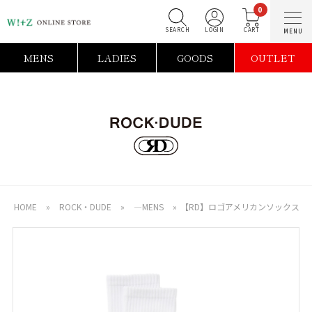
0
SEARCH
LOGIN
C
MENS
LADIES
GOODS
OUTLET
HOME
»
ROCK・DUDE
»
―MENS
»
【RD】ロゴアメリカンソックス