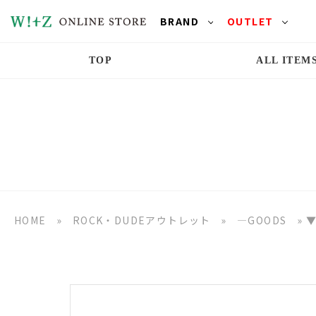
BRAND
OUTLET
TOP
ALL ITEM
HOME
»
ROCK・DUDEアウトレット
»
―GOODS
»