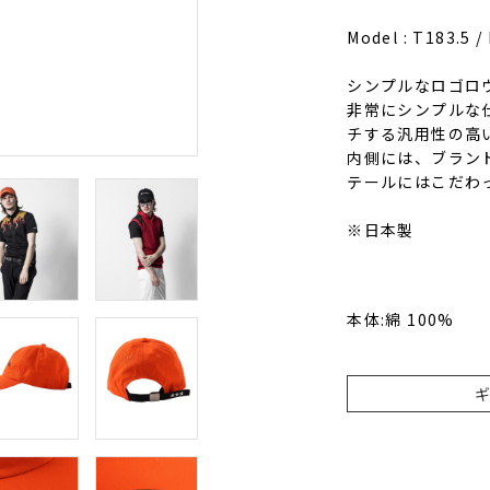
Model : T183.
シンプルなロゴロ
非常にシンプルな
チする汎用性の高
内側には、ブラン
テールにはこだわ
※日本製
本体:綿 100%