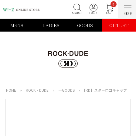
0
SEARCH
LOGIN
C
MENS
LADIES
GOODS
OUTLET
HOME
»
ROCK・DUDE
»
―GOODS
»
【RD】スターロゴキャップ