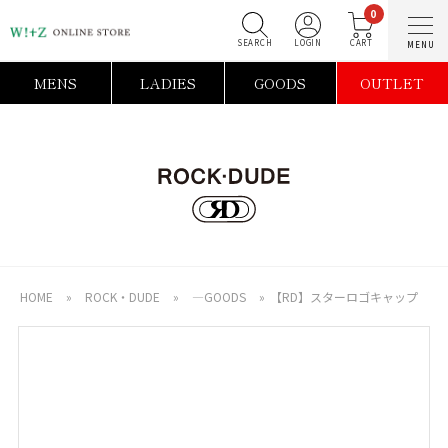
0
SEARCH
LOGIN
C
MENS
LADIES
GOODS
OUTLET
HOME
»
ROCK・DUDE
»
―GOODS
»
【RD】スターロゴキャップ