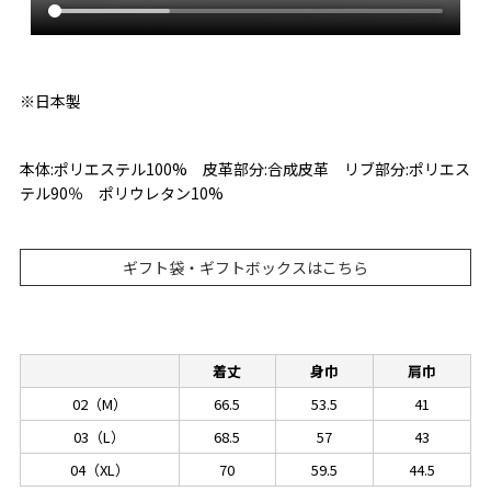
※日本製
本体:ポリエステル100% 皮革部分:合成皮革 リブ部分:ポリエス
テル90％ ポリウレタン10%
ギフト袋・ギフトボックスはこちら
着丈
身巾
肩巾
02（M）
66.5
53.5
41
03（L）
68.5
57
43
04（XL）
70
59.5
44.5