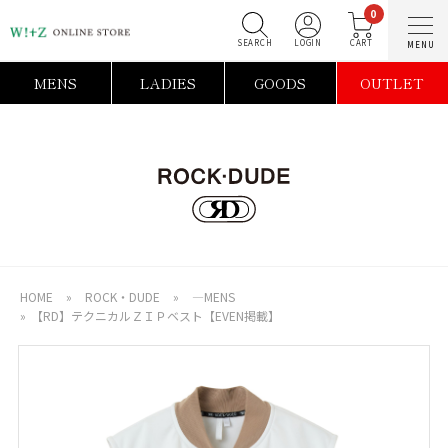
0
SEARCH
LOGIN
C
MENS
LADIES
GOODS
OUTLET
HOME
»
ROCK・DUDE
»
―MENS
»
【RD】テクニカルＺＩＰベスト【EVEN掲載】