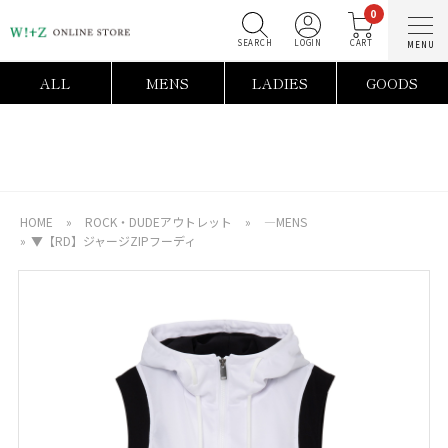
0
SEARCH
LOGIN
C
ALL
MENS
LADIES
GOODS
HOME
»
ROCK・DUDEアウトレット
»
―MENS
»
▼【RD】ジャージZIPフーディ