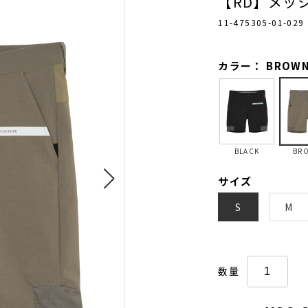
【RD】メッ
11-475305-01-029
カラー： BROW
BLACK
BR
サイズ
S
M
数量