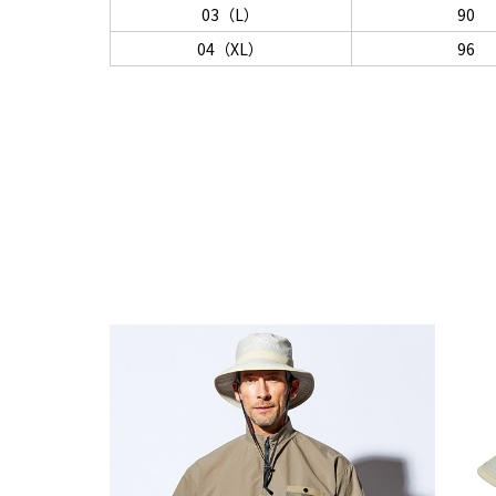
03（L）
90
04（XL）
96