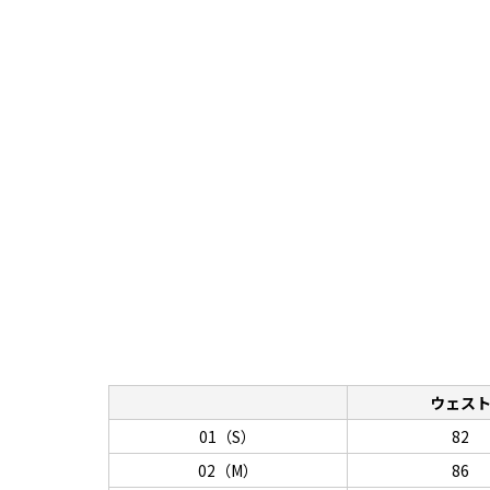
ウェス
01（S）
82
02（M）
86