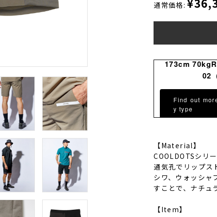
¥36,
通常価格:
173cm 70kg
02
Find out mor
y type
【Material】
COOLDOTSシ
通気孔でリップス
シワ、ウォッシャ
すことで、ナチュ
【Item】