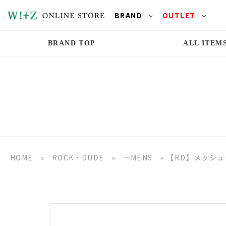
BRAND
OUTLET
BRAND TOP
ALL ITEM
HOME
»
ROCK・DUDE
»
―MENS
»
【RD】メッシ