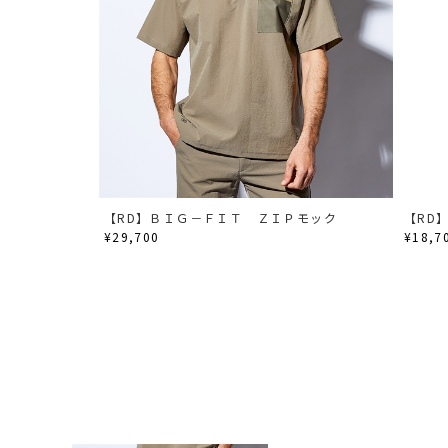
【RD】ＢＩＧ－ＦＩＴ ＺＩＰモック
【RD
¥29,700
¥18,7