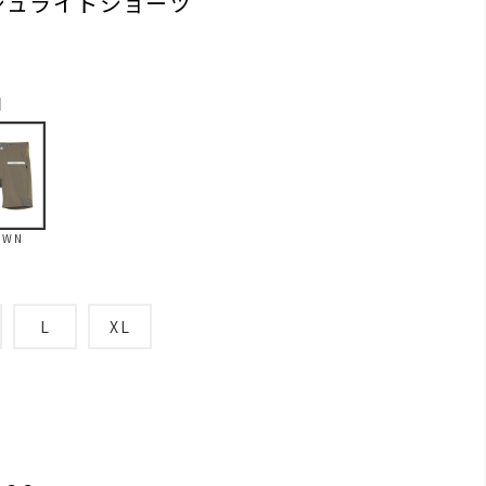
シュライトショーツ
N
OWN
L
XL