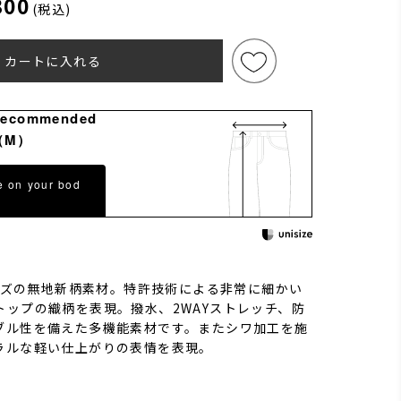
300
(税込)
カートに入れる
Recommended
（M）
e on your bod
リーズの無地新柄素材。特許技術による非常に細かい
トップの織柄を表現。撥水、2WAYストレッチ、防
ブル性を備えた多機能素材です。またシワ加工を施
ラルな軽い仕上がりの表情を表現。