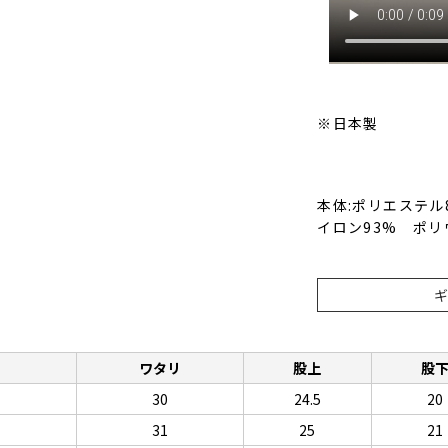
※日本製
本体:ポリエステル
イロン93% ポリ
ト
ワタリ
股上
股
30
24.5
20
31
25
21