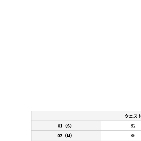
ウェス
01（S）
82
02（M）
86