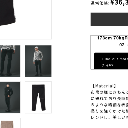
¥36,
通常価格:
173cm 70kg
02
Find out mor
y type
【Material】
布帛の様にきちん
に優れており長時
のような繊細な表
撚りを強くかけた
レンドし、美しい