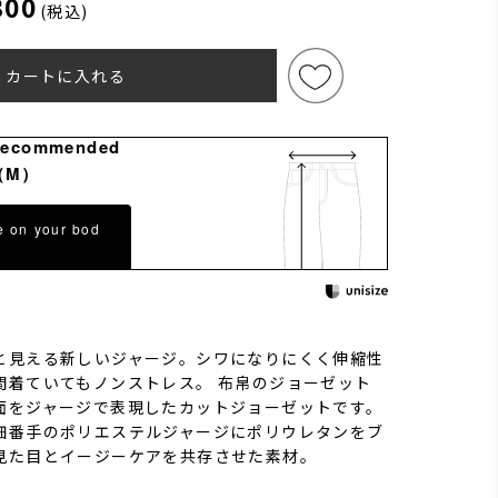
300
(税込)
カートに入れる
Recommended
（M）
e on your bod
と見える新しいジャージ。シワになりにくく伸縮性
間着ていてもノンストレス。 布帛のジョーゼット
面をジャージで表現したカットジョーゼットです。
細番手のポリエステルジャージにポリウレタンをブ
見た目とイージーケアを共存させた素材。