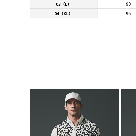
03（L）
90
04（XL）
96