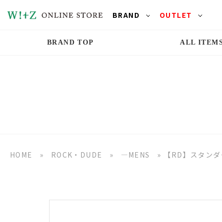
BRAND
OUTLET
BRAND TOP
ALL ITEM
HOME
»
ROCK・DUDE
»
―MENS
»
【RD】スタン