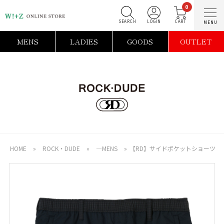
0
SEARCH
LOGIN
C
MENS
LADIES
GOODS
OUTLET
HOME
»
ROCK・DUDE
»
―MENS
»
【RD】サイドポケットショーツ