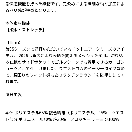
る快適機能を持った織物です。先染めによる繊細な柄と加工によ
るハリ感が特徴となります。
本体素材機能
【撥水・ストレッチ】
【Item】
毎SSシーズンで好評いただいているドットエアーシリーズのアイ
テム。 2026は角度により表情を変えるメッシュを採用。切り込
み仕様のサイドポケットでゴルフシーンでも着用できるカーゴシ
ョーツとして仕上げました。ウエストゴムのイージータイプなの
で、腰回りのフィット感もありラクチンラウンドを後押ししてく
れます。
※日本製
本体:ポリエステル65% 複合繊維（ポリエステル）35% ウエス
ト部分:ポリエステル70% 綿30% フロッキー:レーヨン100%